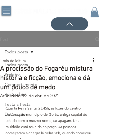
Post
Todos posts
1 min de leitura
Todos posts
A procissão do Fogaréu mistura
Projetos
história e ficção, emociona e dá
Comportamento
um pouco de medo
Você sabia?
Atualizado:
22 de abr. de 2021
Festa a Festa
Quarta Feira Santa, 23:45h, as luzes do centro 
Decoração
histórico do município de Goiás, antiga capital do 
estado com o mesmo nome, se apagam. Uma 
multidão está reunida na praça. As pessoas 
começaram a chegar lá pelas 20h, quando começou 