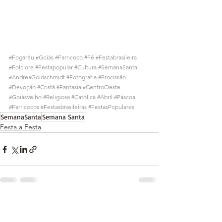
#Fogaréu
#Goiás
#Farricoco
#Fé
#Festabrasileira
#Folclore
#Festapopular
#Cultura
#SemanaSanta
#AndreaGoldschmidt
#Fotografia
#Procissão
#Devoção
#Cristã
#Fantasia
#CentroOeste
#GoiásVelho
#Religiosa
#Católica
#Abril
#Páscoa
#Farricocos
#Festasbrasileiras
#FestasPopulares
SemanaSanta
Semana Santa
Festa a Festa
Ver tudo
Posts recentes