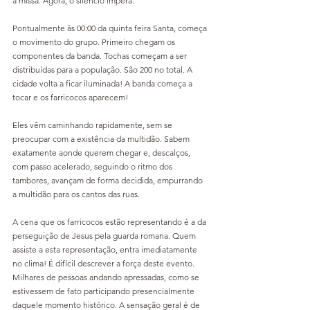
a missa. Agora, o silêncio impera.
Pontualmente às 00:00 da quinta feira Santa, começa 
o movimento do grupo. Primeiro chegam os 
componentes da banda. Tochas começam a ser 
distribuídas para a população. São 200 no total. A 
cidade volta a ficar iluminada! A banda começa a 
tocar e os farricocos aparecem!
Eles vêm caminhando rapidamente, sem se 
preocupar com a existência da multidão. Sabem 
exatamente aonde querem chegar e, descalços, 
com passo acelerado, seguindo o ritmo dos 
tambores, avançam de forma decidida, empurrando 
a multidão para os cantos das ruas.
A cena que os farricocos estão representando é a da 
perseguição de Jesus pela guarda romana. Quem 
assiste a esta representação, entra imediatamente 
no clima! É difícil descrever a força deste evento. 
Milhares de pessoas andando apressadas, como se 
estivessem de fato participando presencialmente 
daquele momento histórico. A sensação geral é de 