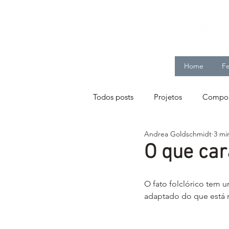
Home
Fe
Todos posts
Projetos
Compor
Andrea Goldschmidt
3 mi
O que car
O fato folclórico tem u
adaptado do que está n