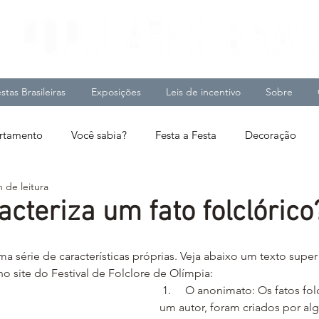
stas Brasileiras
Exposições
Leis de incentivo
Sobre
tamento
Você sabia?
Festa a Festa
Decoração
n de leitura
acteriza um fato folclórico
ma série de características próprias. Veja abaixo um texto super 
o site do Festival de Folclore de Olímpia:
 1.     O anonimato: Os fatos folclóricos não têm 
um autor, foram criados por al