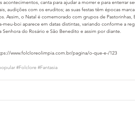
 os acontecimentos, canta para ajudar a morrer e para enterrar s
tais, audições com os eruditos; as suas festas têm épocas marc
os. Assim, o Natal é comemorado com grupos de Pastorinhas, Ba
a-meu-boi aparece em datas distintas, variando conforme a re
Senhora do Rosário e São Benedito e assim por diante.
tps://www.folcloreolimpia.com.br/pagina/o-que-e-/123
popular
#Folclore
#Fantasia