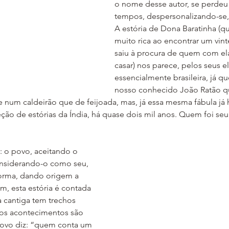
o nome desse autor, se perdeu 
tempos, despersonalizando-se, 
A estória de Dona Baratinha (q
muito rica ao encontrar um vint
saiu à procura de quem com el
casar) nos parece, pelos seus e
essencialmente brasileira, já qu
nosso conhecido João Ratão qu
e num caldeirão que de feijoada, mas, já essa mesma fábula já h
ção de estórias da Índia, há quase dois mil anos. Quem foi se
considerando-o como seu, 
forma, dando origem a 
im, esta estória é contada 
a cantiga tem trechos 
 os acontecimentos são 
povo diz: “quem conta um 