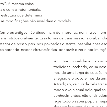
to”. A mesma coisa 
s e com a indumentária. 
 estrutura que determina 
 e as modificações não invalidam o modelo.
: Como os antigos não dispunham de imprensa, nem livros, nem j
ansmitidos oralmente. Essa forma de transmissão, a oral, ainda
nterior de nosso país, nos povoados distante, nas vilazinhas es
se aprende, nessas circunstâncias, por ouvir dizer e por imitaçã
 4.     Tradicionalidade: não no sentido de um 
tradicional acabado, coisa pass
mas de uma força de coesão in
a região e o povo e lhes dá um
A tradição, veiculada pela tran
modo vivo e atual pelo qual se
conhecimentos, não ensinados n
rege todo o saber popular, seja
desenvolvimento de um jogo, 