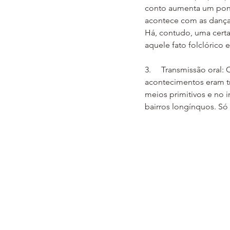
conto aumenta um pon
acontece com as dança
Há, contudo, uma certa
aquele fato folclórico
3.     Transmissão oral
acontecimentos eram tr
meios primitivos e no i
bairros longínquos. Só 