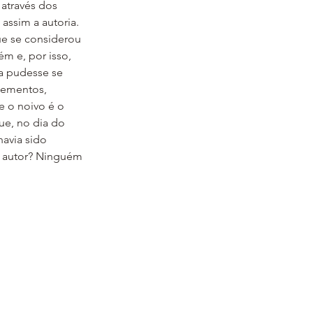
através dos 
assim a autoria.
ue se considerou 
ém e, por isso, 
a pudesse se 
lementos, 
e o noivo é o 
e, no dia do 
avia sido 
u autor? Ninguém 