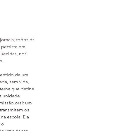
ornais, todos os 
 persiste em 
quecidas, nos 
o.
ada, sem vida, 
terna que define 
a unidade.
smissão oral: um 
 transmitem os 
a escola. Ela 
 o 
de uma dança, 