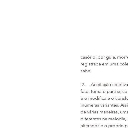
casório, por gula, morr
registrada em uma cole
sabe.
 2.     Aceitação coletiva: o povo, aceitando o 
fato, toma-o para si, 
e o modifica e o trans
inúmeras variantes. Ass
de várias maneiras, um
diferentes na melodia,
alterados e o próprio 