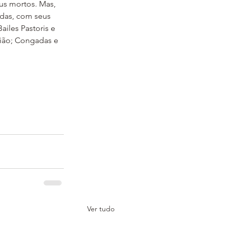
eus mortos. Mas, 
adas, com seus 
iles Pastoris e 
gião; Congadas e 
Ver tudo