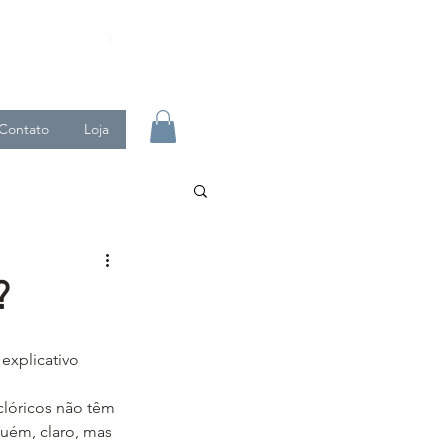
Contato
Loja
?
explicativo 
guém, claro, mas 