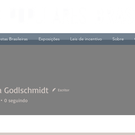
stas Brasileiras
Exposições
Leis de incentivo
Sobre
a Godlschmidt
Escritor
odlschmidt
0
seguindo