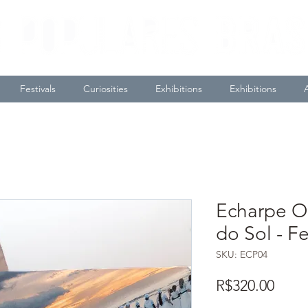
Festivals
Curiosities
Exhibitions
Exhibitions
Echarpe O
do Sol - F
SKU: ECP04
Price
R$320.00