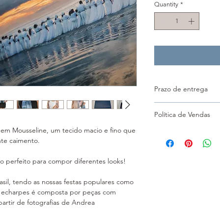
Quantity
*
Prazo de entrega
As echarpes são pro
Política de Vendas
de entrega previsto é
pedido
 em Mousseline, um tecido macio e fino que
Valores e formas de
nte caimento.
A moeda oficial deste
você será cobrado em
 perfeito para compor diferentes looks!
seu cartão de crédito
O pagamento poderá s
sil, tendo as nossas festas populares como
conta corrente ou vi
de echarpes é composta por peças com
partir de fotografias de Andrea
Para garantir a segur
as transações realiza