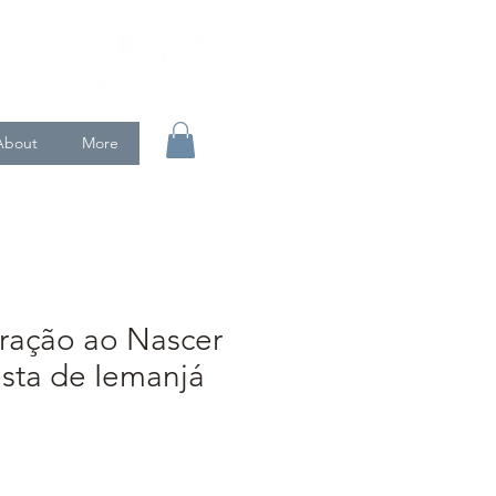
About
More
ração ao Nascer
esta de Iemanjá