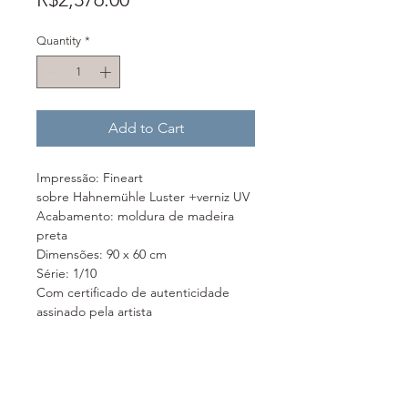
Quantity
*
Add to Cart
Impressão: Fineart
sobre Hahnemühle Luster +verniz UV
Acabamento: moldura de madeira
preta
Dimensões: 90 x 60 cm
Série: 1/10
Com certificado de autenticidade
assinado pela artista
Festa: Boi Bumbá
Cidade: Parintins (AM)