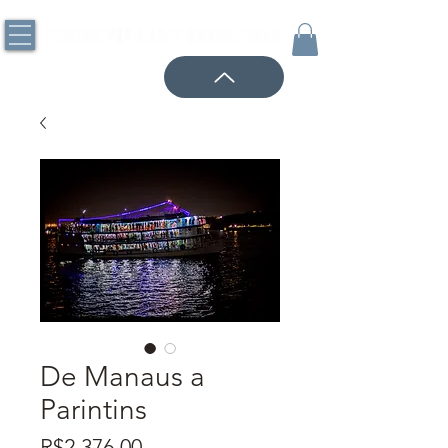
De Manaus a
Parintins
Price
R$2,376.00