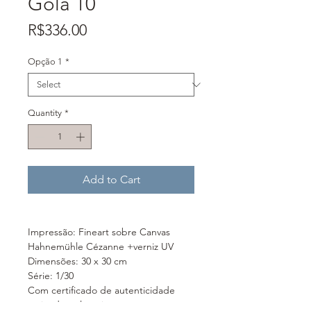
Gola 10
Price
R$336.00
Opção 1
*
Quantity
*
Add to Cart
Impressão: Fineart sobre Canvas
Hahnemühle Cézanne +verniz UV
Dimensões: 30 x 30 cm
Série: 1/30
Com certificado de autenticidade
assinado pela artista