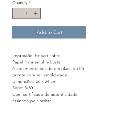
Quantity
*
Add to Cart
Impressão: Fineart sobre
Papel Hahnemühle Luster
Acabamento: colado em placa de PS
pronta para ser emoldurada
Dimensões: 36 x 24 cm
Série: 3/30
Com certificado de autenticidade
assinado pela artista
Festa: Corpus Christi
Cidade: Matão (SP)