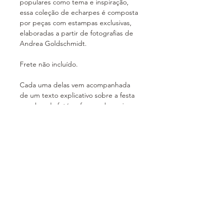
populares como tema e inspiração,
essa coleção de echarpes é composta
por peças com estampas exclusivas,
elaboradas a partir de fotografias de
Andrea Goldschmidt.
Frete não incluído.
Cada uma delas vem acompanhada
de um texto explicativo sobre a festa
e a obra da fotógrafa que deu origem
ao produto.
Verdadeiras obras de arte que você
vai poder levar com você, além de
uma excelente opção de presente!
Prazo de entrega
As echarpes são produzidas por
Política de Vendas
encomenda e o prazo de entrega