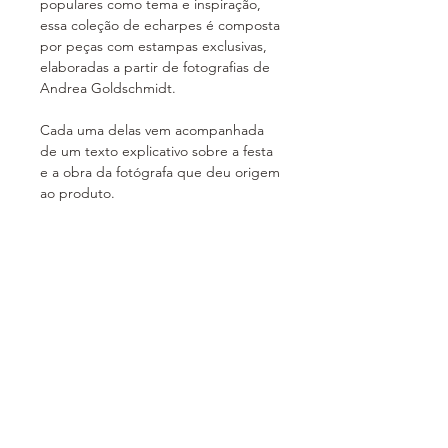
populares como tema e inspiração,
essa coleção de echarpes é composta
por peças com estampas exclusivas,
elaboradas a partir de fotografias de
Andrea Goldschmidt.
Cada uma delas vem acompanhada
de um texto explicativo sobre a festa
e a obra da fotógrafa que deu origem
ao produto.
Verdadeiras obras de arte que você
vai poder levar com você, além de
uma excelente opção de presente!
Frete não incluído.
Prazo de entrega
As echarpes são produzidas por
Política de Vendas
encomenda e o prazo de entrega