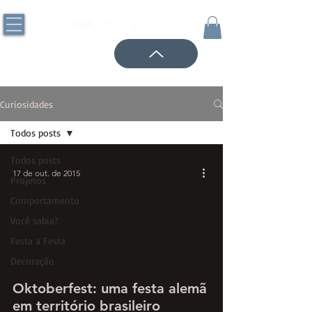
Curiosidades
Todos posts
Todos posts
17 de out. de 2015
Projetos
Comportamento
Você sabia?
Festa a Festa
Decoração
Oktoberfest: uma festa alemã
em território brasileiro