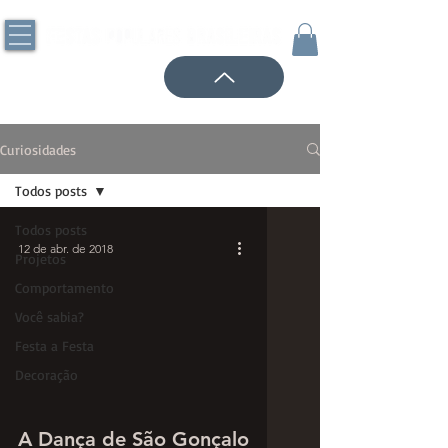
Curiosidades
Todos posts
Todos posts
12 de abr. de 2018
Projetos
Comportamento
Você sabia?
Festa a Festa
Decoração
A Dança de São Gonçalo