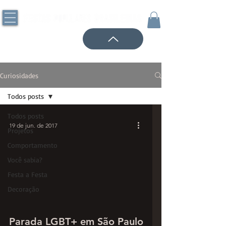
Curiosidades
Todos posts
Todos posts
19 de jun. de 2017
Projetos
Comportamento
Você sabia?
Festa a Festa
Decoração
Parada LGBT+ em São Paulo