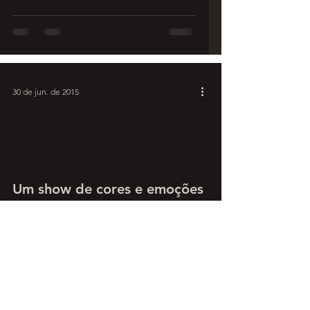
30 de jun. de 2015
Um show de cores e emoções
na Amazônia: o Festival de
Parintins