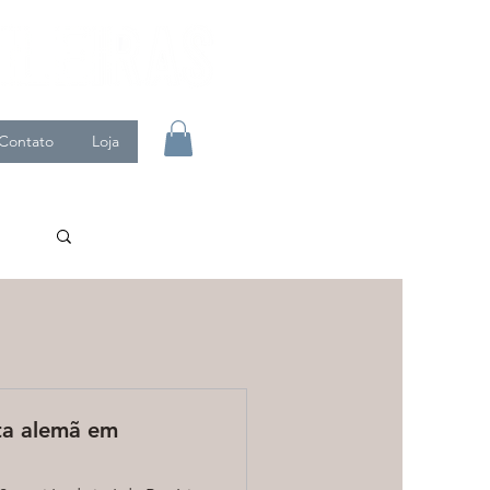
Contato
Loja
ta alemã em