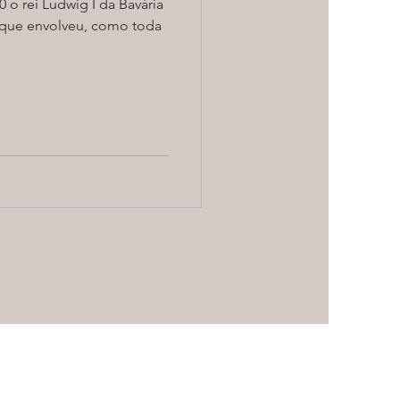
 o rei Ludwig I da Bavária
 que envolveu, como toda
.
São Paulo - Brasil