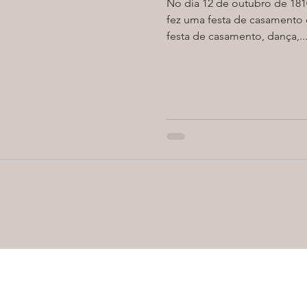
No dia 12 de outubro de 1810
fez uma festa de casamento
festa de casamento, dança,..
m.br
Cel: +55
11 98371 5983