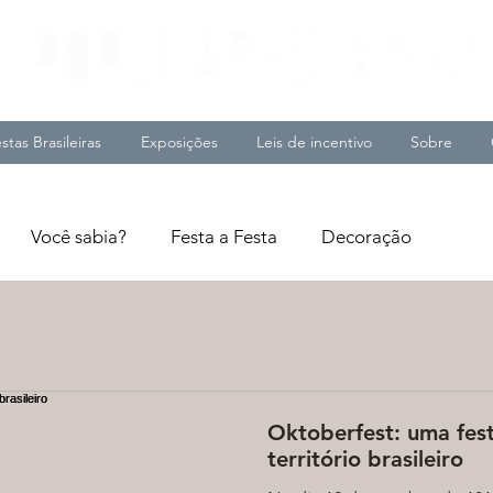
stas Brasileiras
Exposições
Leis de incentivo
Sobre
Você sabia?
Festa a Festa
Decoração
Oktoberfest: uma fes
território brasileiro