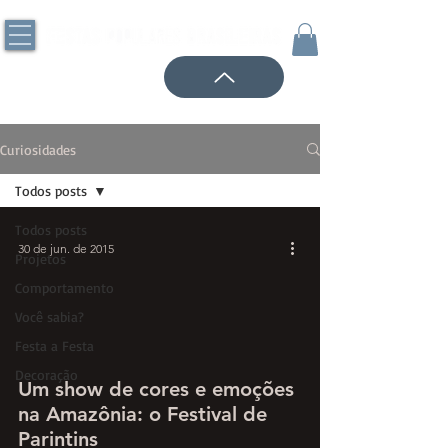
Curiosidades
Todos posts
Todos posts
30 de jun. de 2015
Projetos
Comportamento
Você sabia?
Festa a Festa
Decoração
Um show de cores e emoções
na Amazônia: o Festival de
Parintins