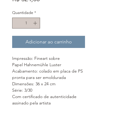
Quantidade
*
Adicionar ao carrinho
Impressão: Fineart sobre
Papel Hahnemühle Luster
Acabamento: colado em placa de PS
pronta para ser emoldurada
Dimensões: 36 x 24 cm
Série: 3/30
Com certificado de autenticidade
assinado pela artista
Festa: Corpus Christi
Cidade: Matão (SP)