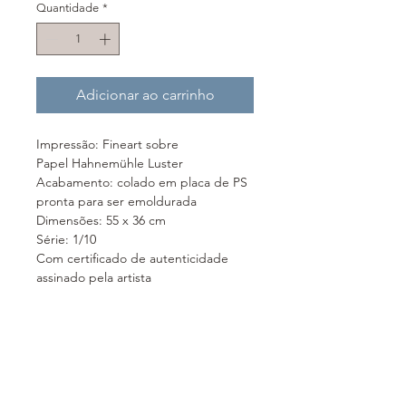
Quantidade
*
Adicionar ao carrinho
Impressão: Fineart sobre
Papel Hahnemühle Luster
Acabamento: colado em placa de PS
pronta para ser emoldurada
Dimensões: 55 x 36 cm
Série: 1/10
Com certificado de autenticidade
assinado pela artista
Festa: Dia da Padroeira
Cidade: Aparecida do Norte (SP)
Política de Vendas