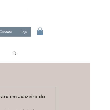
Contato
Loja
raru em Juazeiro do