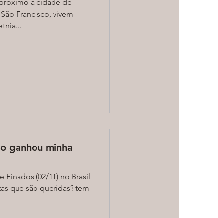
 próximo à cidade de
 São Francisco, vivem
tnia...
ro ganhou minha
e Finados (02/11) no Brasil
rtas que são queridas? tem