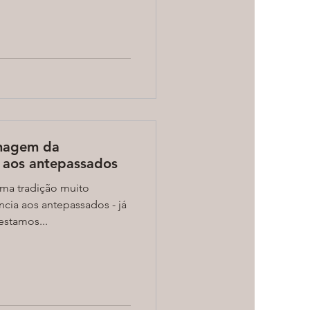
nagem da
 aos antepassados
uma tradição muito
ncia aos antepassados - já
estamos...