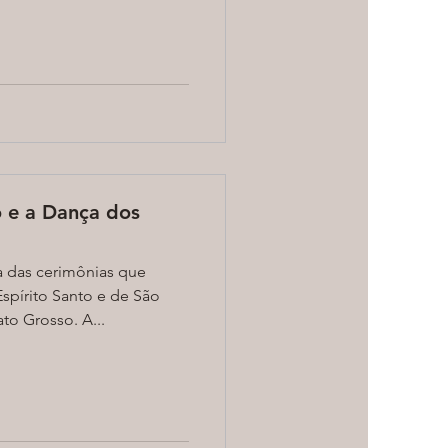
o e a Dança dos
a das cerimônias que
spírito Santo e de São
o Grosso. A...