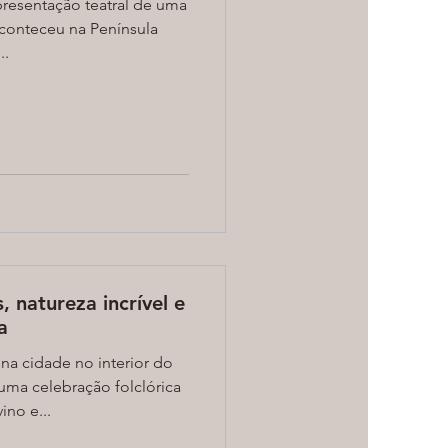
presentação teatral de uma
aconteceu na Península
..
 natureza incrível e
a
a cidade no interior do
ma celebração folclórica
ino e...