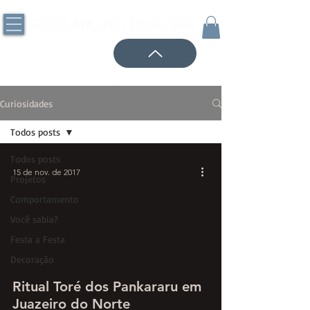
Curiosidades
Todos posts
Todos posts
15 de nov. de 2017
Projetos
Comportamento
Você sabia?
Festa a Festa
Decoração
Ritual Toré dos Pankararu em
Juazeiro do Norte