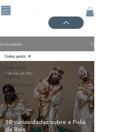
Curiosidades
Todos posts
Todos posts
7 de mai. de 2021
Projetos
Comportamento
Você sabia?
Festa a Festa
Decoração
10 curiosidades sobre a Folia
de Reis