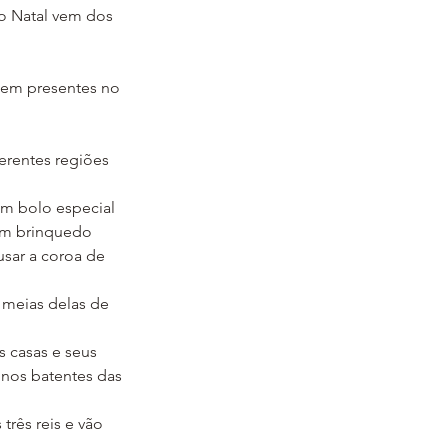
no Natal vem dos 
bem presentes no 
erentes regiões 
m bolo especial 
m brinquedo 
sar a coroa de 
 meias delas de 
 casas e seus 
 nos batentes das 
rês reis e vão 