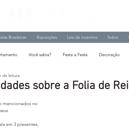
stas Brasileiras
Exposições
Leis de incentivo
Sobre
tamento
Você sabia?
Festa a Festa
Decoração
n de leitura
idades sobre a Folia de Re
ão mencionados no 
heus
la em 3 presentes, 