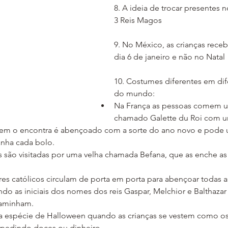
8. A ideia de trocar presentes 
3 Reis Magos
9. No México, as crianças rece
dia 6 de janeiro e não no Natal
10. Costumes diferentes em dif
do mundo:
Na França as pessoas comem u
chamado Galette du Roi com u
em o encontra é abençoado com a sorte do ano novo e pode u
nha cada bolo. 
nas são visitadas por uma velha chamada Befana, que as enche as
s católicos circulam de porta em porta para abençoar todas as
ndo as iniciais dos nomes dos reis Gaspar, Melchior e Balthazar
caminham.
 espécie de Halloween quando as crianças se vestem como os t
 pedindo doces ou dinheiro.