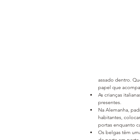
assado dentro. Qu
papel que acompa
As crianças italia
presentes. 
Na Alemanha, padre
habitantes, coloca
portas enquanto 
Os belgas têm uma
de porta em porta