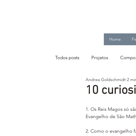
Home
Fe
Todos posts
Projetos
Compor
Andrea Goldschmidt
2 mi
10 curios
1. Os Reis Magos só s
Evangelho de São Mat
2. Como o evangelho fa