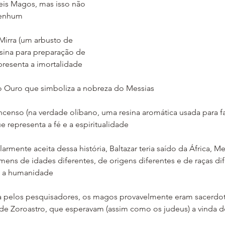
eis Magos, mas isso não 
nenhum
o Mirra (um arbusto de 
sina para preparação de 
resenta a imortalidade
ido Ouro que simboliza a nobreza do Messias
 incenso (na verdade olíbano, uma resina aromática usada para f
 representa a fé e a espiritualidade
armente aceita dessa história, Baltazar teria saído da África, M
mens de idades diferentes, de origens diferentes e de raças dif
a a humanidade
ta pelos pesquisadores, os magos provavelmente eram sacerdot
 de Zoroastro, que esperavam (assim como os judeus) a vinda 