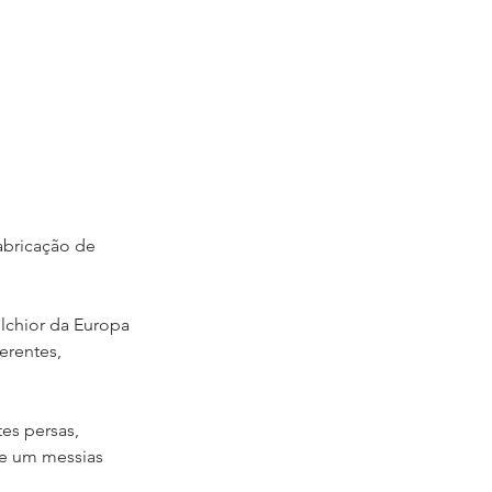
abricação de 
elchior da Europa 
erentes, 
es persas, 
de um messias