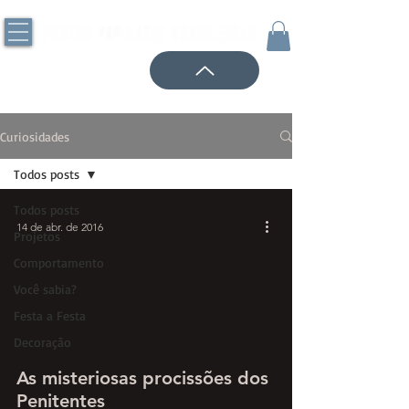
Curiosidades
Todos posts
Todos posts
14 de abr. de 2016
Projetos
Comportamento
Você sabia?
Festa a Festa
Decoração
As misteriosas procissões dos
Penitentes