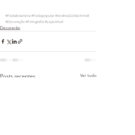
#Festabrasileira
#Festapopular
#AndreaGoldschmidt
#Decoração
#Fotografia
#Lojavirtual
Decoração
Ver tudo
Posts recentes