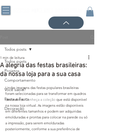
Post
Todos posts
1 min de leitura
Todos posts
A alegria das festas brasileiras:
Projetos
da nossa loja para a sua casa
Comportamento
Lindas imagens das festas populares brasileiras 
Você sabia?
foram selecionadas para se transformar em quadros 
Festa a Festa
decorativos. 
Conheça a coleção
 que está disponível 
na nossa loja virtual. As imagens estão disponíveis 
Decoração
em diferentes tamanhos e podem ser adquiridas 
emolduradas e prontas para colocar na parede ou só 
a impressão, para serem emolduradas 
posteriormente, conforme a sua preferência de 