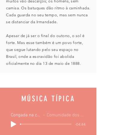
muitos vão descalços; os homens, sem
camisa. Os batuques dão ritmo à caminhada.
Cada guarda no seu tempo, mas sem nunca
se distanciar da Irmandade.
Apesar de já ser o final do outono, o sol é
forte. Mas esse também é um povo forte,
que segue lutando pelo seu espaço no
Brasil, onde a escravidão foi abolida
oficialmente no dia 13 de maio de 1888.
MÚSICA TÍPICA
Congada na capela
Comunidade dos Arturos
-04:44