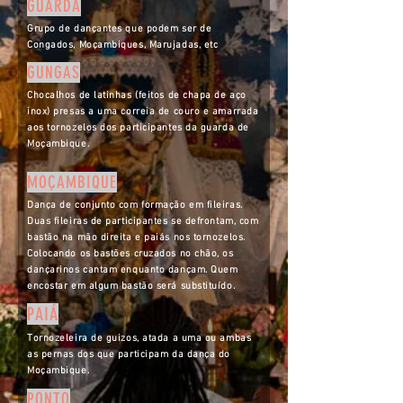
GUARDA
Grupo de dançantes que podem ser de
Congados, Moçambiques, Marujadas, etc
GUNGAS
Chocalhos de latinhas (feitos de chapa de aço
inox) presas a uma correia de couro e amarrada
aos tornozelos dos participantes da guarda de
Moçambique.
MOÇAMBIQUE
Dança de conjunto com formação em fileiras.
Duas fileiras de participantes se defrontam, com
bastão na mão direita e paiás nos tornozelos.
Colocando os bastões cruzados no chão, os
dançarinos cantam enquanto dançam. Quem
encostar em algum bastão será substituído.
PAIÁ
Tornozeleira de guizos, atada a uma ou ambas
as pernas dos que participam da dança do
Moçambique.
PONTO