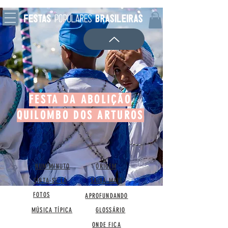
FESTA DA ABOLIÇÃO
QUILOMBO DOS ARTUROS
NUM MINUTO
ORIGEM
SINTA-SE LÁ
SAIBA MAIS
FOTOS
APROFUNDANDO
MÚSICA TÍPICA
GLOSSÁRIO
ONDE FICA