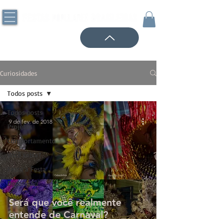
Curiosidades
Todos posts
Todos posts
9 de fev. de 2018
Projetos
Comportamento
Você sabia?
Festa a Festa
Decoração
Será que você realmente
entende de Carnaval?