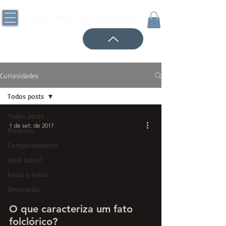
Curiosidades
Todos posts
Todos posts
1 de set. de 2017
Projetos
Comportamento
Você sabia?
Festa a Festa
Decoração
O que caracteriza um fato
folclórico?