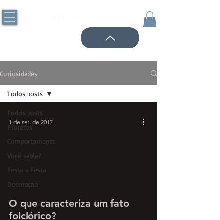
Curiosidades
Todos posts
Todos posts
1 de set. de 2017
Projetos
Comportamento
Você sabia?
Festa a Festa
Decoração
O que caracteriza um fato
folclórico?