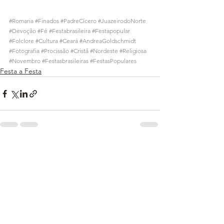
#Romaria
#Finados
#PadreCícero
#JuazeirodoNorte
#Devoção
#Fé
#Festabrasileira
#Festapopular
#Folclore
#Cultura
#Ceará
#AndreaGoldschmidt
#Fotografia
#Procissão
#Cristã
#Nordeste
#Religiosa
#Novembro
#Festasbrasileiras
#FestasPopulares
Festa a Festa
Ver tudo
Posts recentes