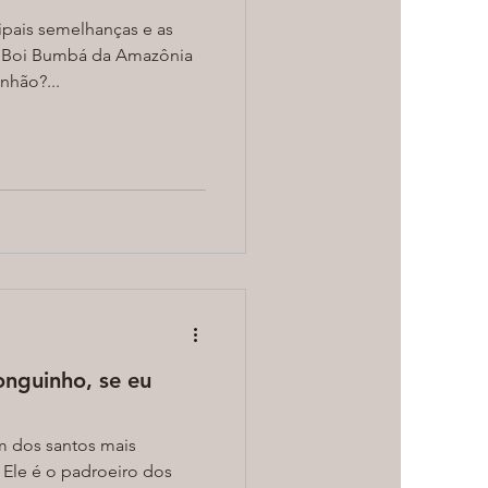
ipais semelhanças e as
 o Boi Bumbá da Amazônia
hão?...
onguinho, se eu
m dos santos mais
. Ele é o padroeiro dos