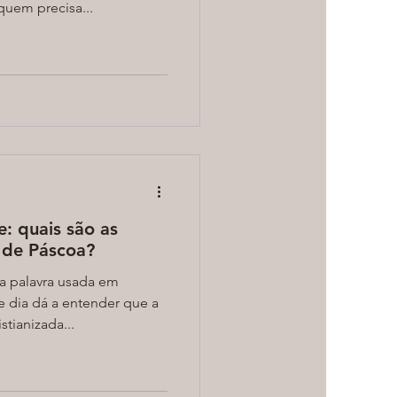
uem precisa...
e: quais são as
 de Páscoa?
 palavra usada em
e dia dá a entender que a
stianizada...