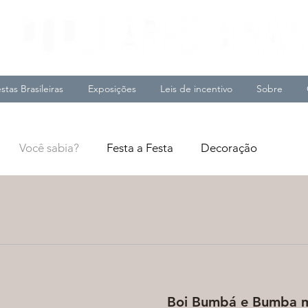
stas Brasileiras
Exposições
Leis de incentivo
Sobre
Você sabia?
Festa a Festa
Decoração
Boi Bumbá e Bumba 