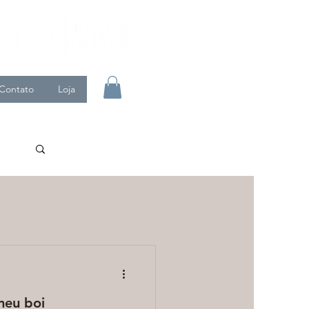
Contato
Loja
meu boi